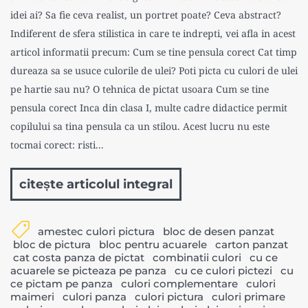
idei ai? Sa fie ceva realist, un portret poate? Ceva abstract?
Indiferent de sfera stilistica in care te indrepti, vei afla in acest
articol informatii precum: Cum se tine pensula corect Cat timp
dureaza sa se usuce culorile de ulei? Poti picta cu culori de ulei
pe hartie sau nu? O tehnica de pictat usoara Cum se tine
pensula corect Inca din clasa I, multe cadre didactice permit
copilului sa tina pensula ca un stilou. Acest lucru nu este
tocmai corect: risti...
citește articolul integral
amestec culori pictura
bloc de desen panzat
bloc de pictura
bloc pentru acuarele
carton panzat
cat costa panza de pictat
combinatii culori
cu ce
acuarele se picteaza pe panza
cu ce culori pictezi
cu
ce pictam pe panza
culori complementare
culori
maimeri
culori panza
culori pictura
culori primare