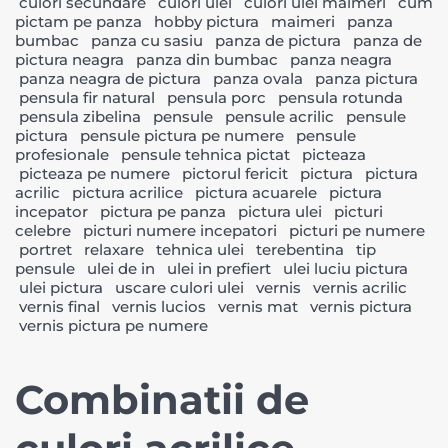
culori secundare
culori ulei
culori ulei maimeri
cum
pictam pe panza
hobby pictura
maimeri
panza
bumbac
panza cu sasiu
panza de pictura
panza de
pictura neagra
panza din bumbac
panza neagra
panza neagra de pictura
panza ovala
panza pictura
pensula fir natural
pensula porc
pensula rotunda
pensula zibelina
pensule
pensule acrilic
pensule
pictura
pensule pictura pe numere
pensule
profesionale
pensule tehnica pictat
picteaza
picteaza pe numere
pictorul fericit
pictura
pictura
acrilic
pictura acrilice
pictura acuarele
pictura
incepator
pictura pe panza
pictura ulei
picturi
celebre
picturi numere incepatori
picturi pe numere
portret
relaxare
tehnica ulei
terebentina
tip
pensule
ulei de in
ulei in prefiert
ulei luciu pictura
ulei pictura
uscare culori ulei
vernis
vernis acrilic
vernis final
vernis lucios
vernis mat
vernis pictura
vernis pictura pe numere
Combinatii de