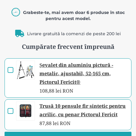
Grabeste-te, mai avem doar 6 produse în stoc
pentru acest model.
Livrare gratuită la comenzi de peste 200 lei
Cumpărate frecvent împreună
Șevalet din aluminiu pictură -
Checkbox
metalic, ajustabil, 52-165 cm,
for
Pictorul Fericit®
Șevalet
108,88 lei RON
din
aluminiu
Trusă 10 pensule fir sintetic pentru
Checkbox
pictură
acrilic, cu penar Pictorul Fericit
for
-
87,88 lei RON
Trusă
metalic,