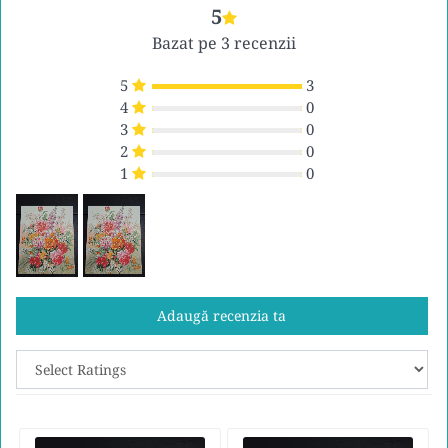
5
Bazat pe 3 recenzii
5
3
4
0
3
0
2
0
1
0
Adaugă recenzia ta