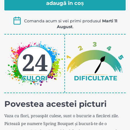
10
ajustabil,
adaugă în coș
pensule
52-
fir
165
Comanda acum si vei primi produsul
Marti 11
sintetic
August
.
cm,
pentru
Pictorul
acrilic,
Fericit®
24
cu
penar
Pictorul
Fericit
Povestea acestei picturi
Vaza cu flori, proaspăt culese, sunt o bucurie a fiecărei zile.
Pictează pe numere Spring Bouquet și bucură-te de o