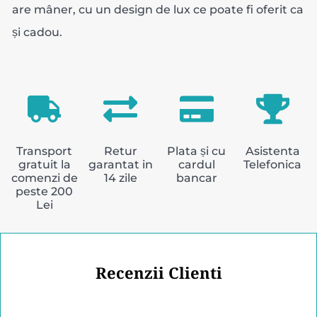
are mâner, cu un design de lux ce poate fi oferit ca
și cadou.
Transport
Retur
Plata și cu
Asistenta
gratuit la
garantat in
cardul
Telefonica
comenzi de
14 zile
bancar
peste 200
Lei
Recenzii Clienti