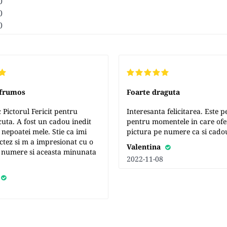
0
0
0
 frumos
Foarte draguta
Pictorul Fericit pentru
Interesanta felicitarea. Este p
cuta. A fost un cadou inedit
pentru momentele in care ofe
 nepoatei mele. Stie ca imi
pictura pe numere ca si cado
ictez si m a impresionat cu o
Valentina
 numere si aceasta minunata
2022-11-08
5