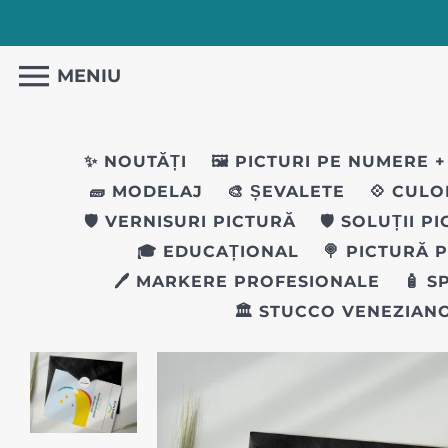
MENIU
✨ NOUTĂȚI
🖼️ PICTURI PE NUMERE
+
🧱 MODELAJ
🎨 ȘEVALETE
💠 CULO
🛡️ VERNISURI PICTURĂ
🛡️ SOLUȚII P
🎓 EDUCAȚIONAL
🍭 PICTURĂ 
🖊 MARKERE PROFESIONALE
🧴 S
🏛️ STUCCO VENEZIAN