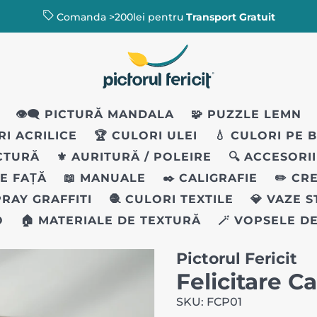
Comanda >200lei pentru
Transport Gratuit
👁️‍🗨️ PICTURĂ MANDALA
🧩 PUZZLE LEMN
RI ACRILICE
🏆 CULORI ULEI
💧 CULORI PE 
ICTURĂ
⚜️ AURITURĂ / POLEIRE
🔍 ACCESORI
PE FAȚĂ
📖 MANUALE
✒️ CALIGRAFIE
✏️ CR
PRAY GRAFFITI
🧶 CULORI TEXTILE
💎 VAZE 
O
🏠 MATERIALE DE TEXTURĂ
🪄 VOPSELE D
Pictorul Fericit
Felicitare C
SKU: FCP01