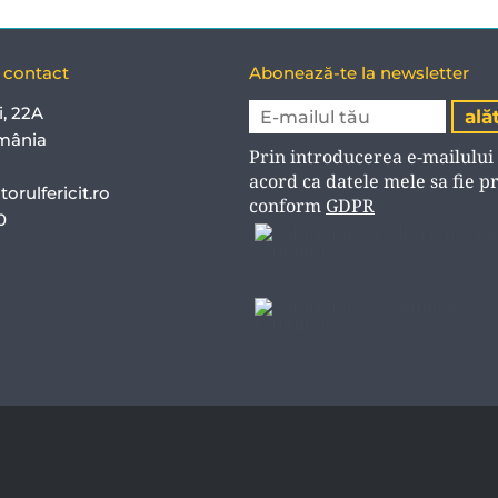
e contact
Abonează-te la newsletter
i, 22A
mânia
Prin introducerea e-mailului
acord ca datele mele sa fie p
orulfericit.ro
conform
GDPR
40