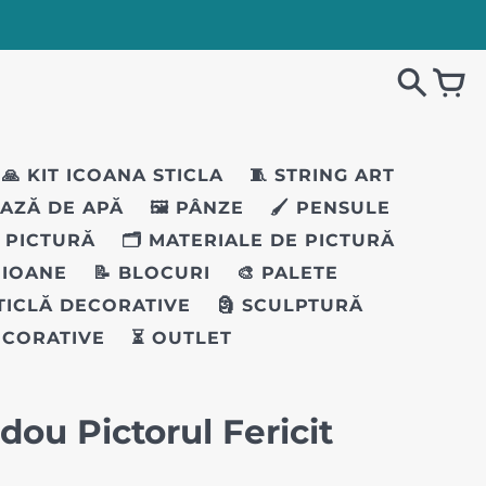
🙏 KIT ICOANA STICLA
🧵 STRING ART
BAZĂ DE APĂ
🖼️ PÂNZE
🖌️ PENSULE
I PICTURĂ
🗂️ MATERIALE DE PICTURĂ
EIOANE
📝 BLOCURI
🎨 PALETE
STICLĂ DECORATIVE
🗿 SCULPTURĂ
ECORATIVE
⏳ OUTLET
adou Pictorul Fericit