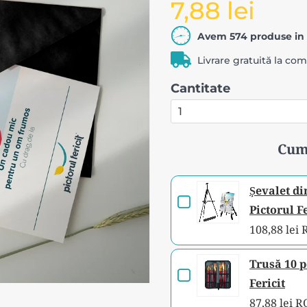
7,88 lei
Avem 574 produse in 
Livrare gratuită la co
Cantitate
Cum
Șevalet di
Checkbox
Pictorul F
for
108,88 lei
Șevalet
din
Trusă 10 p
Checkbox
aluminiu
Fericit
for
pictură
87,88 lei 