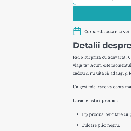
Trusă
-
10
metalic,
pensule
ajustabil,
fir
52-
Comanda acum si vei 
sintetic
165
Detalii despre
pentru
cm,
acrilic,
Pictorul
Fă-i o surpriză cu adevărat! 
cu
Fericit®
viața ta? Acum este momentul!
penar
cadou și nu uita să adaugi și 
Pictorul
Un gest mic, care va conta mai
Fericit
Caracteristici produs:
Tip produs: felicitare cu p
Culoare plic: negru.