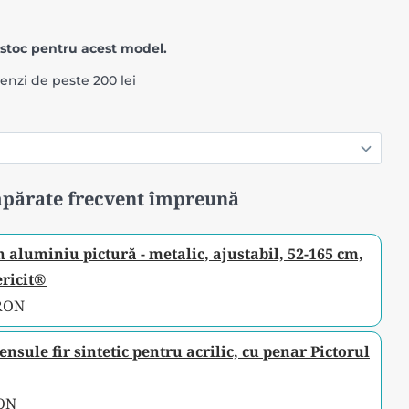
stoc pentru acest model.
menzi de peste 200 lei
părate frecvent împreună
n aluminiu pictură - metalic, ajustabil, 52-165 cm,
ericit®
 RON
ensule fir sintetic pentru acrilic, cu penar Pictorul
RON