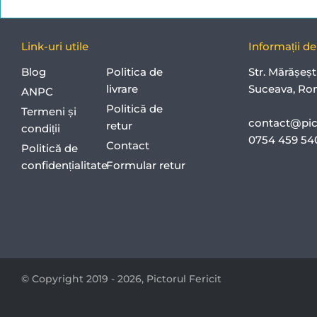
Link-uri utile
Informații d
Blog
Politica de
Str. Mărășeșt
livrare
Suceava, Ro
ANPC
Politică de
Termeni și
contact@pict
retur
condiții
0754 459 5
Contact
Politică de
confidențialitate
Formular retur
© Copyright 2019 - 2026,
Pictorul Fericit