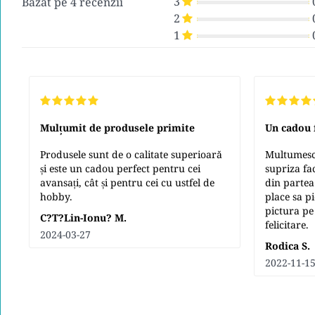
3
Bazat pe 4 recenzii
2
1
Mulțumit de produsele primite
Un cadou
Produsele sunt de o calitate superioară
Multumesc 
și este un cadou perfect pentru cei
supriza fa
avansați, cât și pentru cei cu ustfel de
din partea
hobby.
place sa p
pictura pe
C?t?lin-Ionu? M.
felicitare.
2024-03-27
Rodica S.
2022-11-1