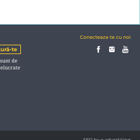
Conecteaza-te cu noi
 sunt de
relucrate
SEO by e-advertising