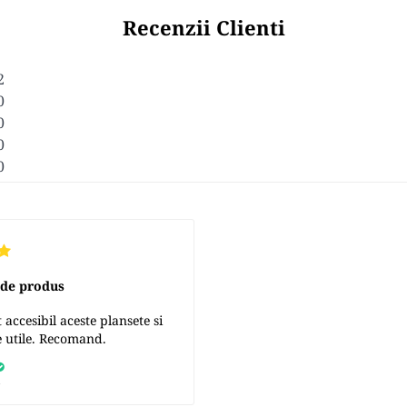
Recenzii Clienti
2
0
0
0
0
 de produs
accesibil aceste plansete si
e utile. Recomand.
7