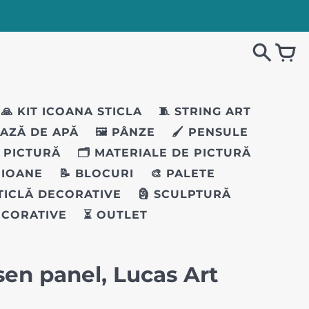
🙏 KIT ICOANA STICLA
🧵 STRING ART
BAZĂ DE APĂ
🖼️ PÂNZE
🖌️ PENSULE
I PICTURĂ
🗂️ MATERIALE DE PICTURĂ
EIOANE
📝 BLOCURI
🎨 PALETE
STICLĂ DECORATIVE
🗿 SCULPTURĂ
ECORATIVE
⏳ OUTLET
sen panel, Lucas Art