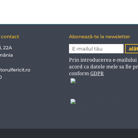
e contact
Abonează-te la newsletter
i, 22A
mânia
Prin introducerea e-mailului
acord ca datele mele sa fie p
orulfericit.ro
conform
GDPR
40