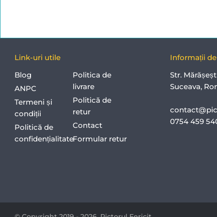
Link-uri utile
Informații d
Blog
Politica de
Str. Mărășeșt
livrare
Suceava, Ro
ANPC
Politică de
Termeni și
contact@pict
retur
condiții
0754 459 5
Contact
Politică de
confidențialitate
Formular retur
© Copyright 2019 - 2026,
Pictorul Fericit