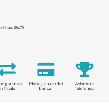
0
x60 cm, 50x70
ur garantat
Plata și cu cardul
Asistenta
in 14 zile
bancar
Telefonica