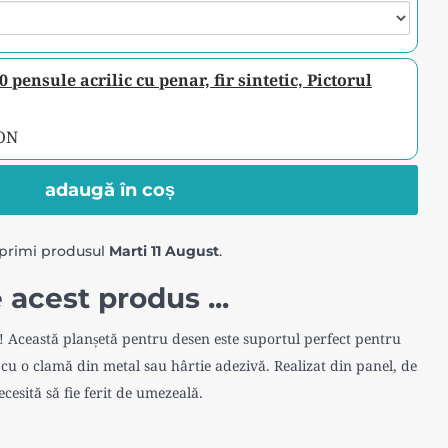
 pensule acrilic cu penar, fir sintetic, Pictorul
RON
adaugă în coș
primi produsul
Marti 11 August
.
 acest produs ...
r! Această planșetă pentru desen este suportul perfect pentru
a cu o clamă din metal sau hârtie adezivă. Realizat din panel, de
cesită să fie ferit de umezeală.