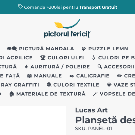
Comanda >200lei pentru
Transport Gratuit
👁️‍🗨️ PICTURĂ MANDALA
🧩 PUZZLE LEMN
RI ACRILICE
🏆 CULORI ULEI
💧 CULORI PE 
ICTURĂ
⚜️ AURITURĂ / POLEIRE
🔍 ACCESORI
PE FAȚĂ
📖 MANUALE
✒️ CALIGRAFIE
✏️ CR
PRAY GRAFFITI
🧶 CULORI TEXTILE
💎 VAZE 
O
🏠 MATERIALE DE TEXTURĂ
🪄 VOPSELE D
Lucas Art
Planșetă de
SKU: PANEL-01