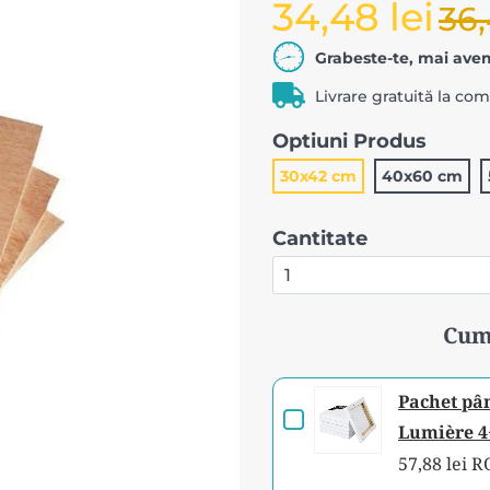
34,48 lei
36,
Grabeste-te, mai avem
Livrare gratuită la co
Optiuni Produs
30x42 cm
40x60 cm
Cantitate
Cum
Pachet pâ
Checkbox
Lumière 4+
for
57,88 lei 
Pachet
Variant