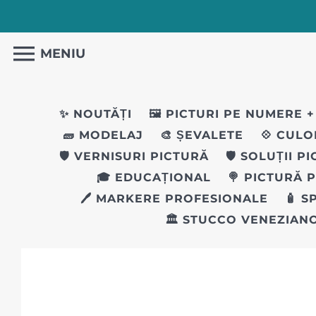
MENIU
✨ NOUTĂȚI
🖼️ PICTURI PE NUMERE
+
🧱 MODELAJ
🎨 ȘEVALETE
💠 CULO
🛡️ VERNISURI PICTURĂ
🛡️ SOLUȚII P
🎓 EDUCAȚIONAL
🍭 PICTURĂ 
🖊 MARKERE PROFESIONALE
🧴 S
🏛️ STUCCO VENEZIAN