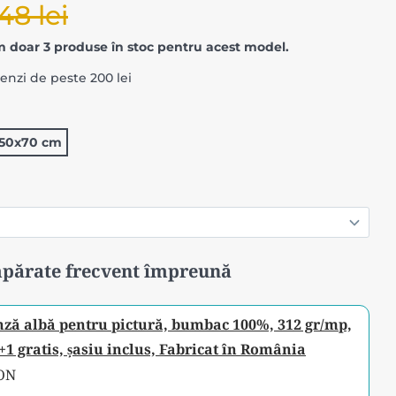
48 lei
 doar 3 produse în stoc pentru acest model.
menzi de peste 200 lei
50x70 cm
părate frecvent împreună
nză albă pentru pictură, bumbac 100%, 312 gr/mp,
1 gratis, șasiu inclus, Fabricat în România
RON