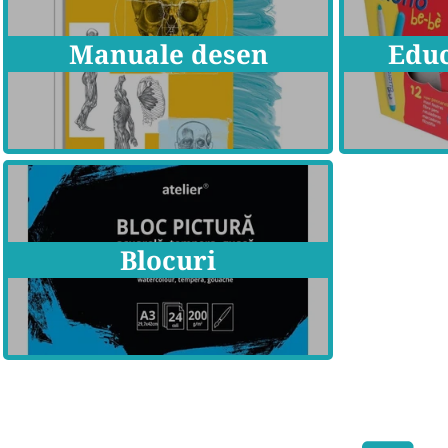
Manuale desen
Educ
Blocuri