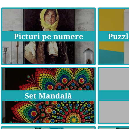
Picturi pe numere
Puzzl
Set Mandală