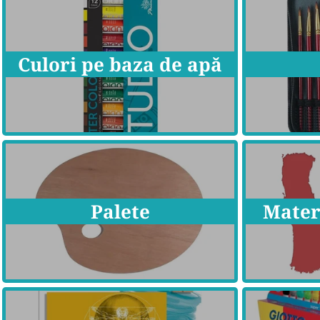
Culori pe baza de apă
Palete
Mater