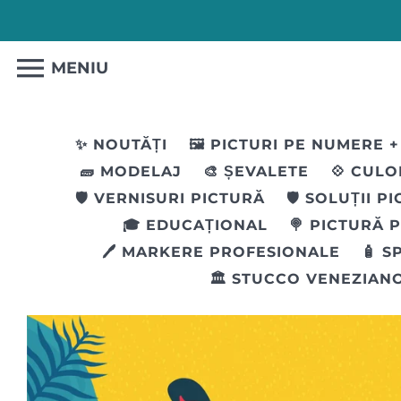
MENIU
✨ NOUTĂȚI
🖼️ PICTURI PE NUMERE
+
🧱 MODELAJ
🎨 ȘEVALETE
💠 CULO
🛡️ VERNISURI PICTURĂ
🛡️ SOLUȚII P
🎓 EDUCAȚIONAL
🍭 PICTURĂ 
🖊 MARKERE PROFESIONALE
🧴 S
🏛️ STUCCO VENEZIAN