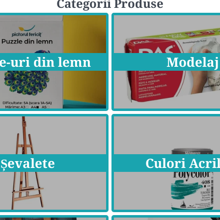
Categorii Produse
e-uri din lemn
Modelaj
Șevalete
Culori Acri