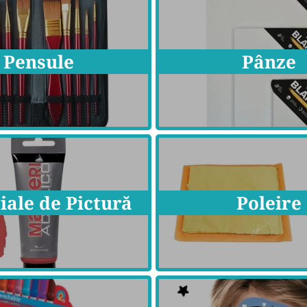
Pensule
Pânze
iale de Pictură
Poleire