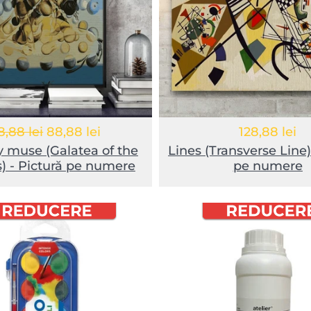
8,88 lei
88,88 lei
128,88 lei
y muse (Galatea of the
Lines (Transverse Line)
) - Pictură pe numere
pe numere