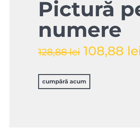
Pictură p
numere
108,88 le
128,88 lei
cumpără
acum