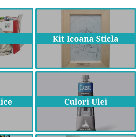
Kit Icoana Sticla
lice
Culori Ulei