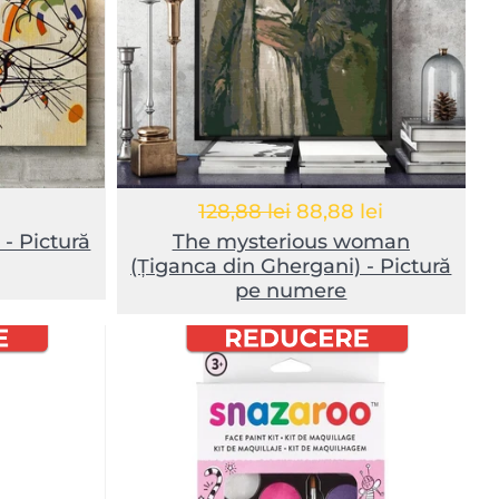
128,88 lei
88,88 lei
 - Pictură
The mysterious woman
(Țiganca din Ghergani) - Pictură
pe numere