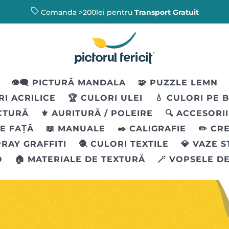
Comanda >200lei pentru
Transport Gratuit
👁️‍🗨️ PICTURĂ MANDALA
🧩 PUZZLE LEMN
RI ACRILICE
🏆 CULORI ULEI
💧 CULORI PE 
ICTURĂ
⚜️ AURITURĂ / POLEIRE
🔍 ACCESORI
PE FAȚĂ
📖 MANUALE
✒️ CALIGRAFIE
✏️ CR
PRAY GRAFFITI
🧶 CULORI TEXTILE
💎 VAZE 
O
🏠 MATERIALE DE TEXTURĂ
🪄 VOPSELE D