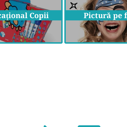
ațional Copii
Pictură pe 