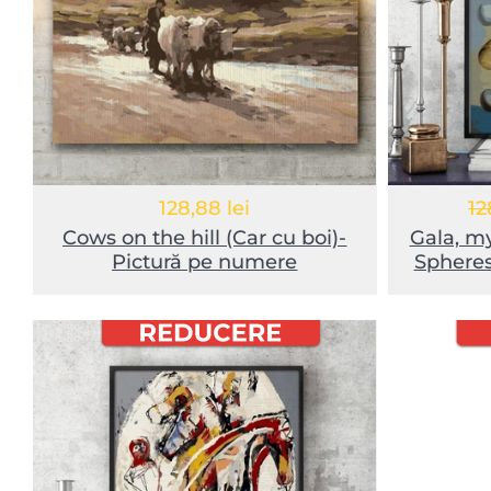
128,88 lei
12
Cows on the hill (Car cu boi)-
Gala, m
Pictură pe numere
Spheres