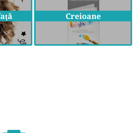
față
Creioane