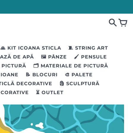
🙏 KIT ICOANA STICLA
🧵 STRING ART
BAZĂ DE APĂ
🖼️ PÂNZE
🖌️ PENSULE
I PICTURĂ
🗂️ MATERIALE DE PICTURĂ
EIOANE
📝 BLOCURI
🎨 PALETE
STICLĂ DECORATIVE
🗿 SCULPTURĂ
ECORATIVE
⏳ OUTLET