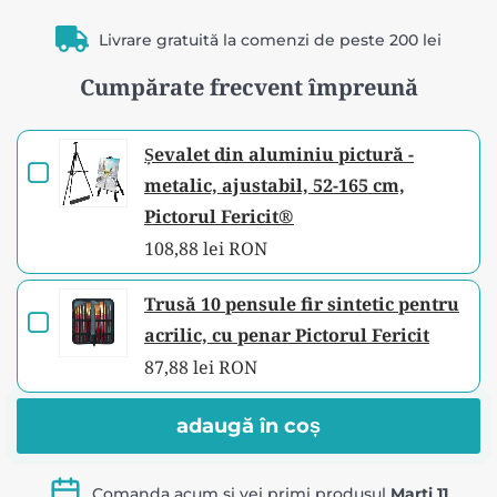
Livrare gratuită la comenzi de peste 200 lei
Cumpărate frecvent împreună
Șevalet din aluminiu pictură -
Checkbox
metalic, ajustabil, 52-165 cm,
for
Pictorul Fericit®
Șevalet
108,88 lei RON
din
aluminiu
Trusă 10 pensule fir sintetic pentru
Checkbox
pictură
acrilic, cu penar Pictorul Fericit
for
-
87,88 lei RON
Trusă
metalic,
10
ajustabil,
adaugă în coș
pensule
52-
fir
165
Comanda acum si vei primi produsul
Marti 11