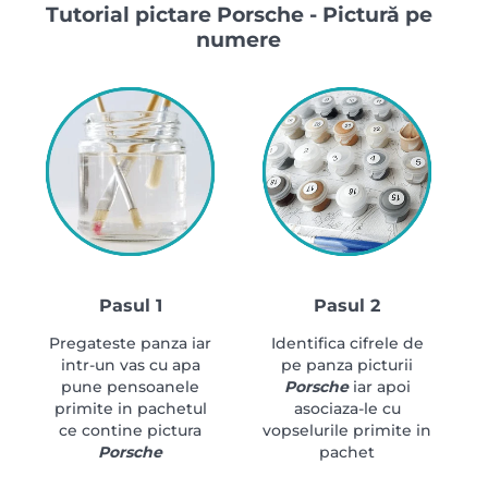
Tutorial pictare Porsche - Pictură pe
numere
Pasul 1
Pasul 2
Pregateste panza iar
Identifica cifrele de
intr-un vas cu apa
pe panza picturii
pune pensoanele
Porsche
iar apoi
primite in pachetul
asociaza-le cu
ce contine pictura
vopselurile primite in
Porsche
pachet