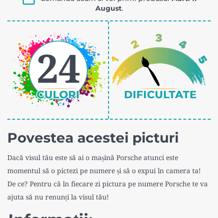
sintetic
August
.
cm,
pentru
Pictorul
acrilic,
Fericit®
24
cu
penar
Pictorul
Fericit
Povestea acestei picturi
Dacă visul tău este să ai o mașină Porsche atunci este
momentul să o pictezi pe numere și să o expui în camera ta!
De ce? Pentru că în fiecare zi pictura pe numere Porsche te va
ajuta să nu renunți la visul tău!