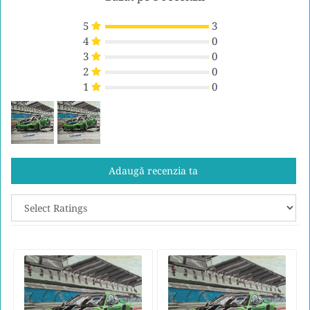
5
3
4
0
3
0
2
0
1
0
Adaugă recenzia ta