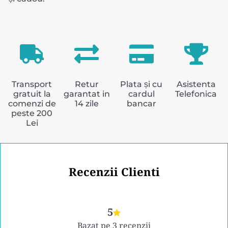
Transport
Retur
Plata și cu
Asistenta
gratuit la
garantat in
cardul
Telefonica
comenzi de
14 zile
bancar
peste 200
Lei
Recenzii Clienti
5
Bazat pe 3 recenzii