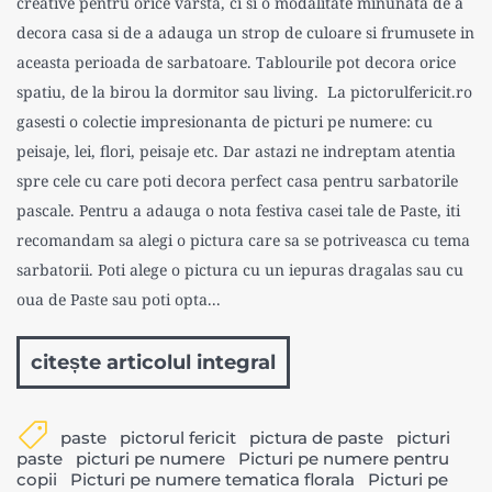
creative pentru orice varsta, ci si o modalitate minunata de a
decora casa si de a adauga un strop de culoare si frumusete in
aceasta perioada de sarbatoare. Tablourile pot decora orice
spatiu, de la birou la dormitor sau living. La pictorulfericit.ro
gasesti o colectie impresionanta de picturi pe numere: cu
peisaje, lei, flori, peisaje etc. Dar astazi ne indreptam atentia
spre cele cu care poti decora perfect casa pentru sarbatorile
pascale. Pentru a adauga o nota festiva casei tale de Paste, iti
recomandam sa alegi o pictura care sa se potriveasca cu tema
sarbatorii. Poti alege o pictura cu un iepuras dragalas sau cu
oua de Paste sau poti opta...
citește articolul integral
paste
pictorul fericit
pictura de paste
picturi
paste
picturi pe numere
Picturi pe numere pentru
copii
Picturi pe numere tematica florala
Picturi pe