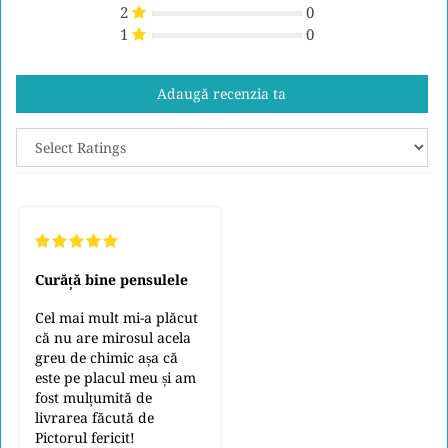
2
0
1
0
Adaugă recenzia ta
Curăță bine pensulele
Cel mai mult mi-a plăcut
că nu are mirosul acela
greu de chimic așa că
este pe placul meu și am
fost mulțumită de
livrarea făcută de
Pictorul fericit!