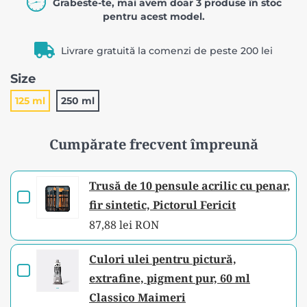
Grabeste-te, mai avem doar 3 produse în stoc
pentru acest model.
Livrare gratuită la comenzi de peste 200 lei
Size
125 ml
250 ml
Cumpărate frecvent împreună
Trusă de 10 pensule acrilic cu penar,
Checkbox
fir sintetic, Pictorul Fericit
for
87,88 lei RON
Trusă
de
Culori ulei pentru pictură,
Checkbox
10
extrafine, pigment pur, 60 ml
for
pensule
Classico Maimeri