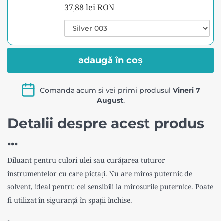
Culori
acrilic
37,88 lei RON
ulei
cu
Variant
pentru
selector
penar,
for
pictură,
fir
Culori
ulei
extrafine,
adaugă în coș
sintetic,
pentru
pigment
pictură,
Pictorul
extrafine,
pur,
Fericit
Comanda acum si vei primi produsul
Vineri 7
pigment
60
August
.
pur,
60
ml
Detalii despre acest produs
ml
Classico
Classico
...
Maimeri
Maimeri
Diluant pentru culori ulei sau curățarea tuturor
instrumentelor cu care pictați. Nu are miros puternic de
solvent, ideal pentru cei sensibili la mirosurile puternice. Poate
fi utilizat în siguranță în spații închise.