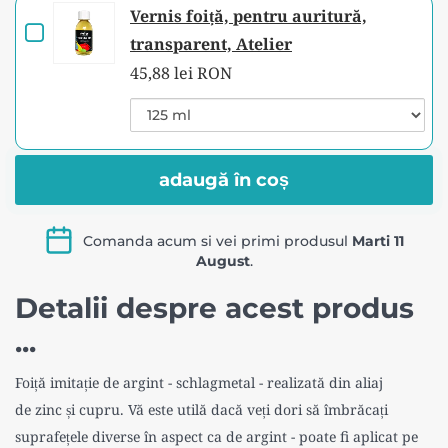
bază
adeziv
Vernis foiță, pentru auritură,
Checkbox
pe
de
transparent, Atelier
bază
for
de
apă,
45,88 lei RON
Vernis
apă,
Variant
fără
fără
foiță,
selector
diluare,
diluare,
for
pentru
uscare
Vernis
uscare
15
auritură,
foiță,
adaugă în coș
minute,
15
pentru
transparent,
Atelier
auritură,
minute,
transparent,
Atelier
Comanda acum si vei primi produsul
Marti 11
Atelier
Atelier
August
.
Detalii despre acest produs
...
Foiță imitație de argint - schlagmetal - realizată din aliaj
de zinc și cupru. Vă este utilă dacă veți dori să îmbrăcați
suprafețele diverse în aspect ca de argint - poate fi aplicat pe