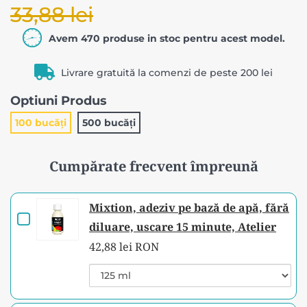
33,88 lei
Avem 470 produse in stoc pentru acest model.
Livrare gratuită la comenzi de peste 200 lei
Optiuni Produs
100 bucăți
500 bucăți
Cumpărate frecvent împreună
Mixtion, adeziv pe bază de apă, fără
Checkbox
diluare, uscare 15 minute, Atelier
for
42,88 lei RON
Mixtion,
Variant
adeziv
selector
for
pe
Mixtion,