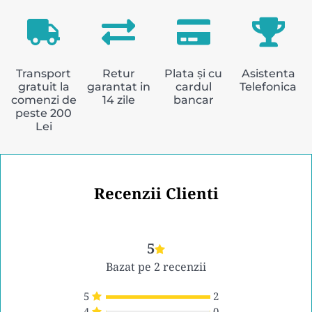
Transport
Retur
Plata și cu
Asistenta
gratuit la
garantat in
cardul
Telefonica
comenzi de
14 zile
bancar
peste 200
Lei
Recenzii Clienti
5
Bazat pe 2 recenzii
5
2
4
0