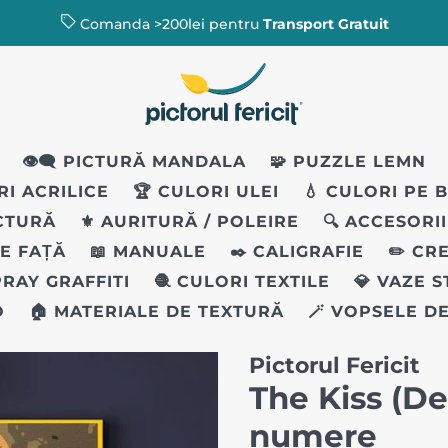
Comanda >200lei pentru
Transport Gratuit
👁️‍🗨️ PICTURĂ MANDALA
🧩 PUZZLE LEMN
RI ACRILICE
🏆 CULORI ULEI
💧 CULORI PE 
ICTURĂ
⚜️ AURITURĂ / POLEIRE
🔍 ACCESORI
PE FAȚĂ
📖 MANUALE
✒️ CALIGRAFIE
✏️ CR
PRAY GRAFFITI
🧶 CULORI TEXTILE
💎 VAZE 
O
🏠 MATERIALE DE TEXTURĂ
🪄 VOPSELE D
Pictorul Fericit
The Kiss (De
numere