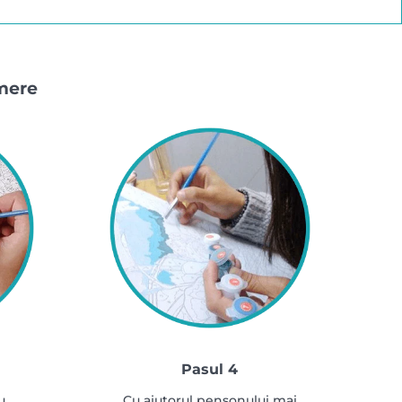
umere
Pasul 4
u
Cu ajutorul pensonului mai