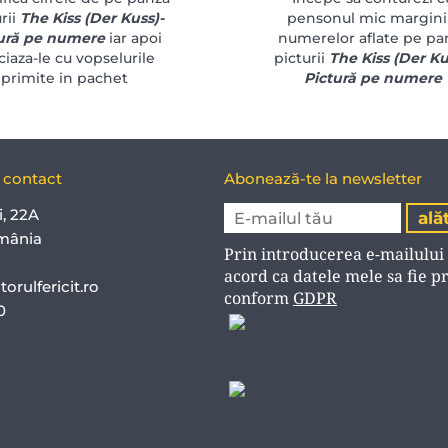
rii
The Kiss (Der Kuss)-
pensonul mic margini
ură pe numere
iar apoi
numerelor aflate pe pa
ciaza-le cu vopselurile
picturii
The Kiss (Der Ku
primite in pachet
Pictură pe numere
e contact
Abonează-te la newsletter
i, 22A
mânia
Prin introducerea e-mailului
acord ca datele mele sa fie p
orulfericit.ro
conform
GDPR
40