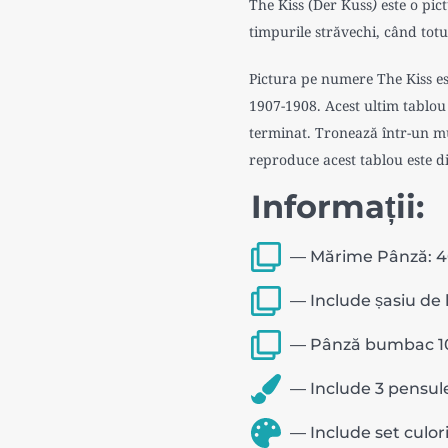
The Kiss (
Der Kuss
)
este o pic
timpurile străvechi, când totul 
Pictura pe numere The Kiss est
1907-1908. Acest ultim tablou
terminat. Tronează într-un mu
reproduce acest tablou este d
Informații:
― Mărime Pânză: 
― Include șasiu de 
― Pânză bumbac 10
― Include 3 pensule
― Include set culor