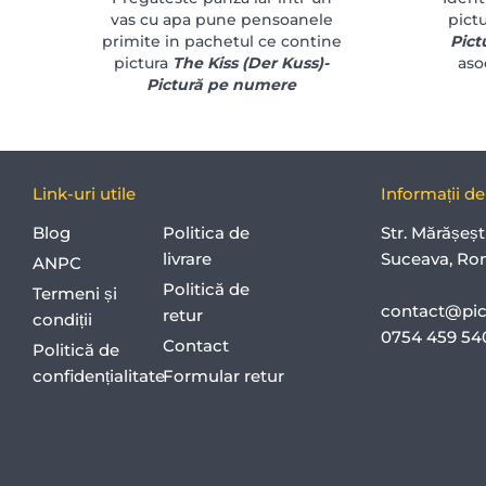
vas cu apa pune pensoanele
pictu
primite in pachetul ce contine
Pict
pictura
The Kiss (Der Kuss)-
aso
Pictură pe numere
Link-uri utile
Informații d
Blog
Politica de
Str. Mărășeșt
livrare
Suceava, Ro
ANPC
Politică de
Termeni și
contact@pict
retur
condiții
0754 459 5
Contact
Politică de
confidențialitate
Formular retur