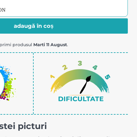
RON
adaugă în coș
primi produsul
Marti 11 August
.
4
tei picturi