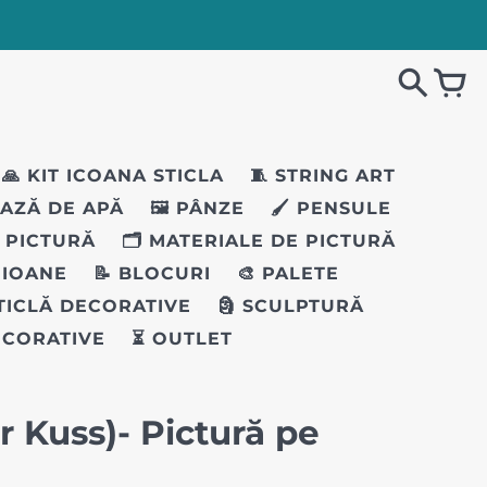
🙏 KIT ICOANA STICLA
🧵 STRING ART
BAZĂ DE APĂ
🖼️ PÂNZE
🖌️ PENSULE
I PICTURĂ
🗂️ MATERIALE DE PICTURĂ
EIOANE
📝 BLOCURI
🎨 PALETE
STICLĂ DECORATIVE
🗿 SCULPTURĂ
ECORATIVE
⏳ OUTLET
r Kuss)- Pictură pe