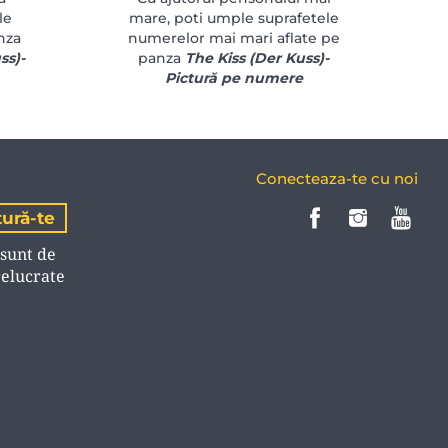
le
mare, poti umple suprafetele
nza
numerelor mai mari aflate pe
ss)-
panza
The Kiss (Der Kuss)-
Pictură pe numere
Conecteaza-te cu noi
 sunt de
relucrate