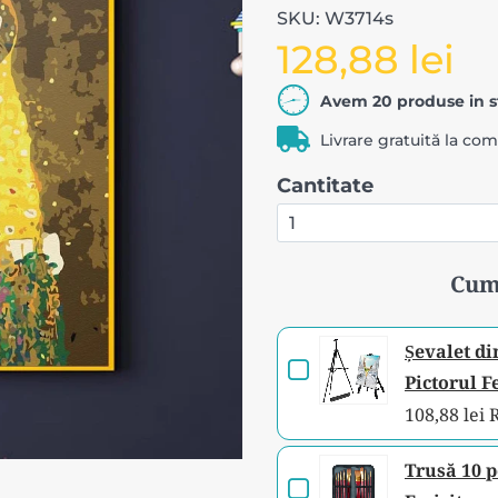
SKU: W3714s
128,88 lei
Avem 20 produse in s
Livrare gratuită la co
Cantitate
Cum
Șevalet di
Checkbox
Pictorul F
for
108,88 lei
Șevalet
din
Trusă 10 p
Checkbox