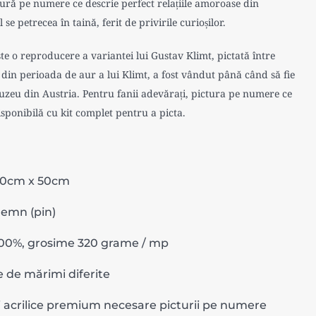
tură pe numere ce descrie perfect relațiile amoroase din
se petrecea în taină, ferit de privirile curioșilor.
e o reproducere a variantei lui Gustav Klimt, pictată între
 din perioada de aur a lui Klimt, a fost vândut până când să fie
zeu din Austria. Pentru fanii adevărați, pictura pe numere ce
isponibilă cu kit complet pentru a picta.
40cm x 50cm
lemn (pin)
0%, grosime 320 grame / mp
 de mărimi diferite
i acrilice premium necesare picturii pe numere