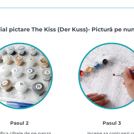
ial pictare The Kiss (Der Kuss)- Pictură pe n
Pasul 2
Pasul 3
ifica cifrele de pe panza
Incepe sa conturezi c