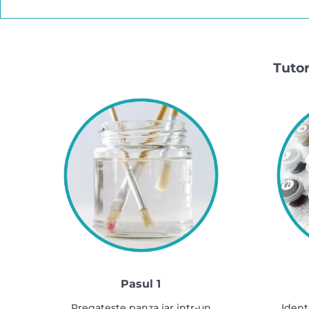
Tutor
Pasul 1
Pregateste panza iar intr-un
Ident