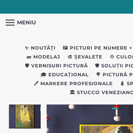
MENIU
✨ NOUTĂȚI
🖼️ PICTURI PE NUMERE
+
🧱 MODELAJ
🎨 ȘEVALETE
💠 CULO
🛡️ VERNISURI PICTURĂ
🛡️ SOLUȚII P
🎓 EDUCAȚIONAL
🍭 PICTURĂ 
🖊 MARKERE PROFESIONALE
🧴 S
🏛️ STUCCO VENEZIAN