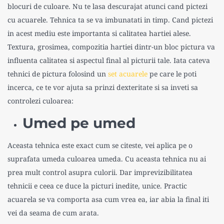
blocuri de culoare. Nu te lasa descurajat atunci cand pictezi
cu acuarele. Tehnica ta se va imbunatati in timp. Cand pictezi
in acest mediu este importanta si calitatea hartiei alese.
Textura, grosimea, compozitia hartiei dintr-un bloc pictura va
influenta calitatea si aspectul final al picturii tale. Iata cateva
tehnici de pictura folosind un
set acuarele
pe care le poti
incerca, ce te vor ajuta sa prinzi dexteritate si sa inveti sa
controlezi culoarea:
Umed pe umed
A
ceasta tehnica este exact cum se citeste, vei aplica pe o
suprafata umeda culoarea umeda. Cu aceasta tehnica nu ai
prea mult control asupra culorii. Dar imprevizibilitatea
tehnicii e ceea ce duce la picturi inedite, unice. Practic
acuarela se va comporta asa cum vrea ea, iar abia la final iti
vei da seama de cum arata.