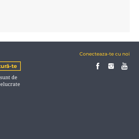
Conecteaza-te cu noi
 sunt de
relucrate