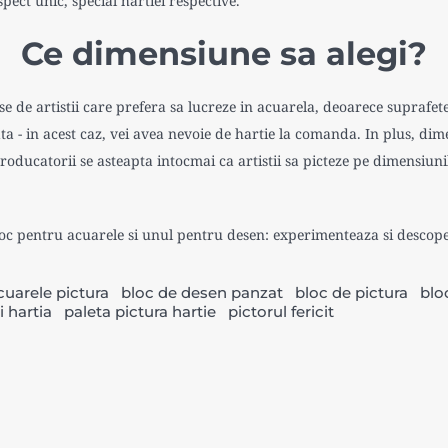
spect unic, special hartiei respective.
Ce dimensiune sa alegi?
ase de artistii care prefera sa lucreze in acuarela, deoarece suprafe
 - in acest caz, vei avea nevoie de hartie la comanda. In plus, dimen
roducatorii se asteapta intocmai ca artistii sa picteze pe dimensiuni
oc pentru acuarele si unul pentru desen: experimenteaza si descope
cuarele pictura
bloc de desen panzat
bloc de pictura
blo
 hartia
paleta pictura hartie
pictorul fericit