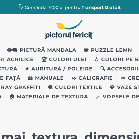
Comanda >200lei pentru
Transport Gratuit
👁️‍🗨️ PICTURĂ MANDALA
🧩 PUZZLE LEMN
RI ACRILICE
🏆 CULORI ULEI
💧 CULORI PE 
ICTURĂ
⚜️ AURITURĂ / POLEIRE
🔍 ACCESORI
PE FAȚĂ
📖 MANUALE
✒️ CALIGRAFIE
✏️ CR
PRAY GRAFFITI
🧶 CULORI TEXTILE
💎 VAZE 
O
🏠 MATERIALE DE TEXTURĂ
🪄 VOPSELE D
ramaj, textura, dimens