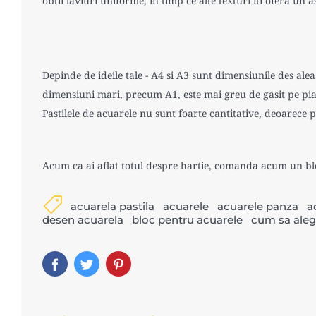
obtii laviuri uniforme, in timp ce alte texturi iti ofera un a
Depinde de ideile tale - A4 si A3 sunt dimensiunile des ale
dimensiuni mari, precum A1, este mai greu de gasit pe piata
Pastilele de acuarele nu sunt foarte cantitative, deoarece p
Acum ca ai aflat totul despre hartie, comanda acum un bl
acuarela pastila
acuarele
acuarele panza
a
desen acuarela
bloc pentru acuarele
cum sa alegi