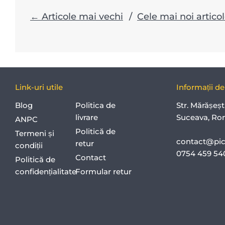
← Articole mai vechi
/
Cele mai noi artico
Link-uri utile
Informații d
Blog
Politica de
Str. Mărășeșt
livrare
Suceava, Ro
ANPC
Politică de
Termeni și
contact@pict
retur
condiții
0754 459 5
Contact
Politică de
confidențialitate
Formular retur