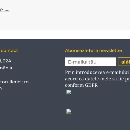
le →
e contact
Abonează-te la newsletter
i, 22A
mânia
Prin introducerea e-mailului
acord ca datele mele sa fie p
orulfericit.ro
conform
GDPR
40