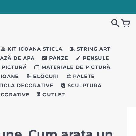
🙏 KIT ICOANA STICLA
🧵 STRING ART
BAZĂ DE APĂ
🖼️ PÂNZE
🖌️ PENSULE
I PICTURĂ
🗂️ MATERIALE DE PICTURĂ
EIOANE
📝 BLOCURI
🎨 PALETE
STICLĂ DECORATIVE
🗿 SCULPTURĂ
ECORATIVE
⏳ OUTLET
iune. Cum arata un