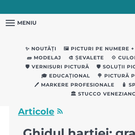
MENIU
✨ NOUTĂȚI
🖼️ PICTURI PE NUMERE
+
🧱 MODELAJ
🎨 ȘEVALETE
💠 CULO
🛡️ VERNISURI PICTURĂ
🛡️ SOLUȚII P
🎓 EDUCAȚIONAL
🍭 PICTURĂ 
🖊 MARKERE PROFESIONALE
🧴 S
🏛️ STUCCO VENEZIAN
Articole
Ghidul hartiei: g