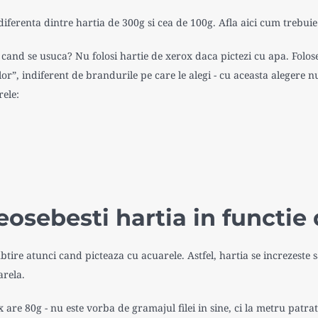
e diferenta dintre hartia de 300g si cea de 100g. Afla aici cum trebu
ci cand se usuca? Nu folosi hartie de xerox daca pictezi cu apa. Folo
lor”, indiferent de brandurile pe care le alegi - cu aceasta alegere n
rele:
osebesti hartia in functie
ubtire atunci cand picteaza cu acuarele. Astfel, hartia se increzeste s
arela.
are 80g - nu este vorba de gramajul filei in sine, ci la metru patrat,