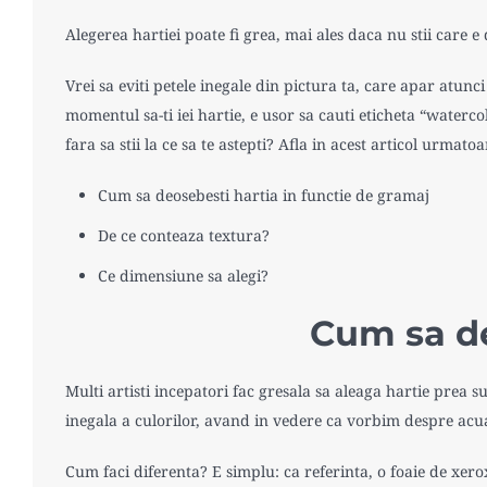
Alegerea hartiei poate fi grea, mai ales daca nu stii care 
Vrei sa eviti petele inegale din pictura ta, care apar atun
momentul sa-ti iei hartie, e usor sa cauti eticheta “waterco
fara sa stii la ce sa te astepti? Afla in acest articol urmatoa
Cum sa deosebesti hartia in functie de gramaj
De ce conteaza textura?
Ce dimensiune sa alegi?
Cum sa de
Multi artisti incepatori fac gresala sa aleaga hartie prea s
inegala a culorilor, avand in vedere ca vorbim despre acu
Cum faci diferenta? E simplu: ca referinta, o foaie de xerox 